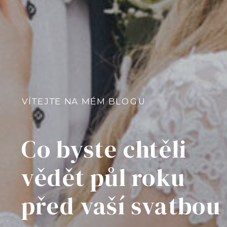
VÍTEJTE NA MÉM BLOGU
Co byste chtěli
vědět půl roku
před vaší svatbou