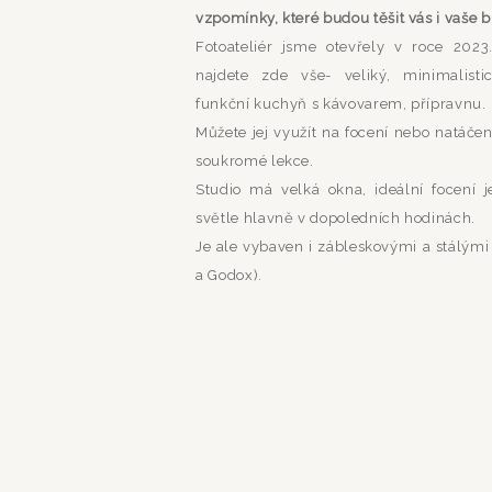
vzpomínky, které budou těšit vás i vaše b
Fotoateliér jsme otevřely v roce 202
najdete zde vše- veliký, minimalisti
funkční kuchyň s kávovarem, přípravnu.
Můžete jej využít na focení nebo natáčen
soukromé lekce.
Studio má velká okna, ideální focení 
světle hlavně v dopoledních hodinách.
Je ale vybaven i zábleskovými a stálými
a Godox).