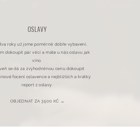
OSLAVY
 dva roky už jsme poměrně dobře vybavení,
ám dokoupit pár věcí a máte u nás oslavu jak
víno.
veň se dá za zvýhodněnou cenu dokoupit
inové focení oslavence a nejbližších a krátký
report z oslavy.
OBJEDNAT ZA 3500 KČ →