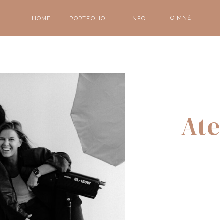
O MNĚ
HOME
PORTFOLIO
INFO
Ate