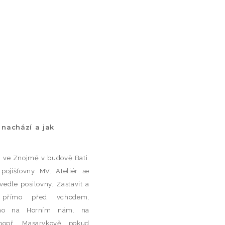
 nachází a jak
. ve Znojmě v budově Bati.
pojišťovny MV. Ateliér se
edle posilovny. Zastavit a
 přímo před vchodem,
ímo na Horním nám. na
(popř. Masarykově pokud