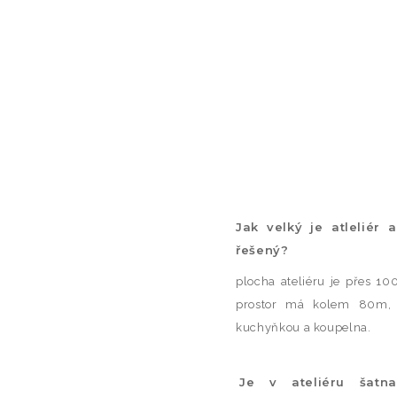
Jak velký je atleliér 
řešený?
plocha ateliéru je přes 1
prostor má kolem 80m, s
kuchyňkou a koupelna.
Je v ateliéru šatn