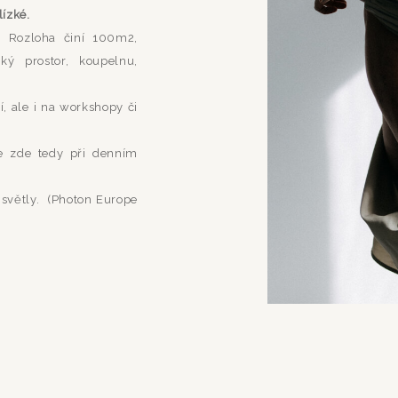
lízké.
3. Rozloha činí 100m2,
cký prostor, koupelnu,
í, ale i na workshopy či
je zde tedy při denním
 světly. (Photon Europe