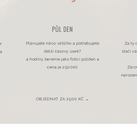
PŮL DEN
Plánujete něco většího a potřebujete
Za ty
ér
delší časový úsek?
stačí v
na
4 hodiny bereme jako fotící půlden a
cena je 2500Kč
Záro
narozen
OBJEDNAT ZA 2500 KČ →