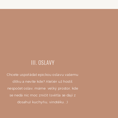
III. OSLAVY
Chcete uspořádat epickou oslavu vašemu
dítku a nevíte kde? Ateliér už hostil
nespočet oslav, máme velký prostor, kde
se nedá nic moc zničit (světla se dají z
dosahu) kuchyňu, vinotéku. ;)