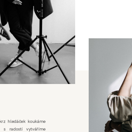
 skrz hledáček koukáme
 s radostí vytváříme