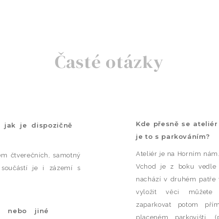
Časté otázky
Kde přesně se ateliér
a jak je dispozičně
je to s parkováním?
Ateliér je na Horním nám
00m čtverečních, samotný
Vchod je z boku vedle 
oučástí je i zázemí s
nachází v druhém patře v
vyložit věci můžete
zaparkovat potom př
a nebo jiné
placeném parkovišti. 